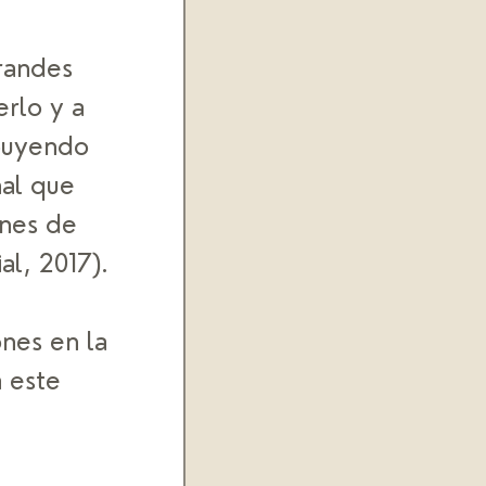
randes 
rlo y a 
buyendo 
nal que 
ones de 
l, 2017). 
nes en la 
 este 