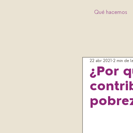
Qué hacemos
22 abr 2021
2 min de l
¿Por q
contri
pobrez