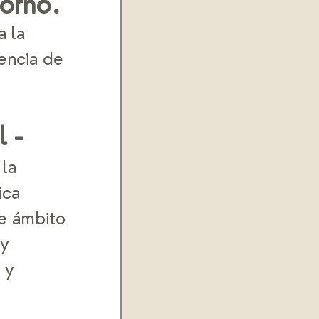
torno.
 la 
encia de 
 - 
la 
ca 
e ámbito 
y 
 y 