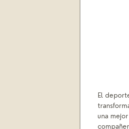
El deport
transforma
una mejor 
compañeri