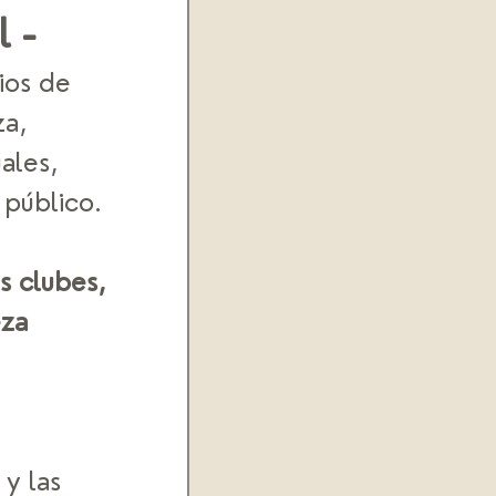
 - 
ios de 
a, 
ales, 
público.  
 clubes, 
za 
y las 