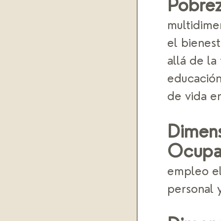
Pobrez
multidimen
el bienes
allá de la
educación,
de vida e
Dimens
Ocupa
empleo el 
personal y