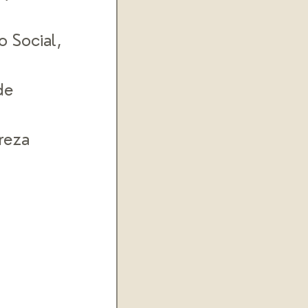
o Social, 
de 
reza 