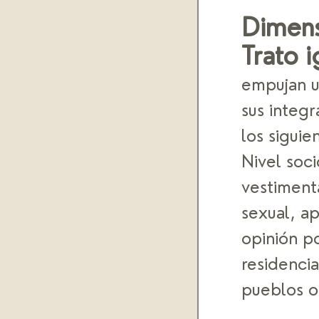
Dimens
Trato i
empujan un
sus integr
los siguie
Nivel soc
vestimenta
sexual, ap
opinión po
residenci
pueblos or