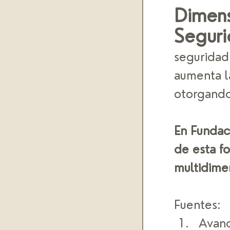
Dimens
Segur
seguridad
aumenta la
otorgando 
En Fundac
de esta f
multidime
Fuentes:  
Avanc