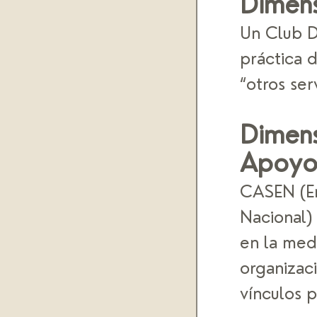
Dimens
Un Club D
práctica d
“otros ser
Dimens
Apoyo 
CASEN (En
Nacional)
en la medi
organizac
vínculos p