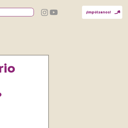
¡Impúlsanos!
rio
?