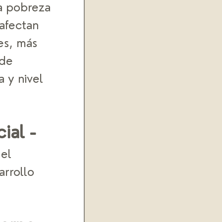
a pobreza 
afectan 
es, más 
de 
 y nivel 
al - 
el 
rrollo 