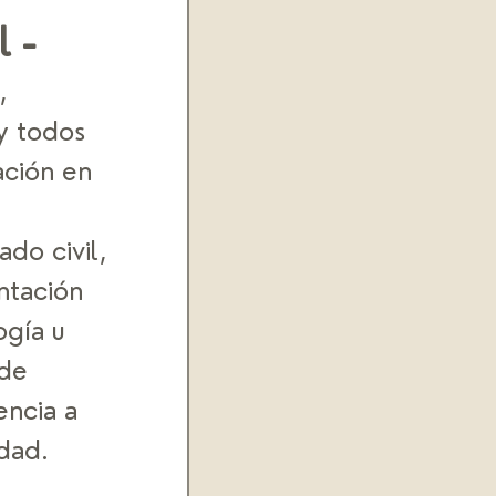
 - 
, 
y todos 
ación en 
do civil, 
ntación 
ogía u 
 de 
ncia a 
dad. 