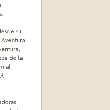
a 
s. 
desde su 
 Aventura 
ventura, 
eza de la 
n al 
el 
adoras 