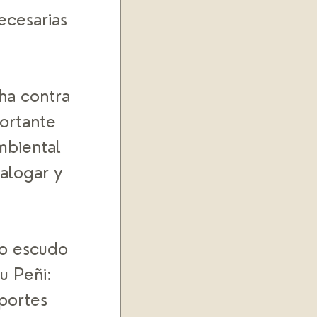
ecesarias 
 
ha contra 
ortante 
mbiental 
alogar y 
ro escudo 
u Peñi: 
portes 