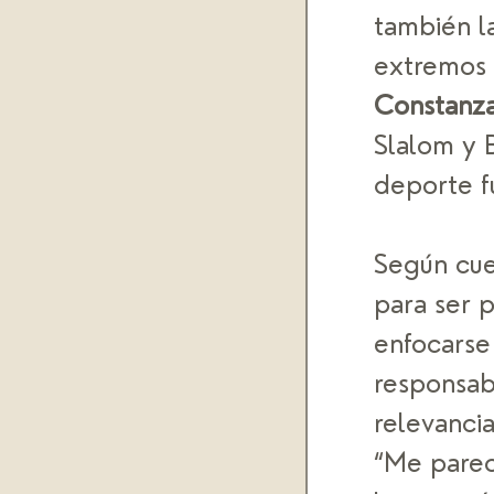
también l
extremos 
Constanza
Slalom y B
deporte fu
Según cue
para ser 
enfocarse
responsab
relevanci
“Me parec