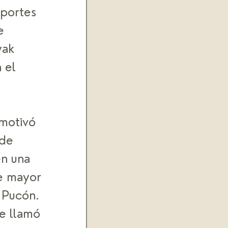
portes 
e 
yak 
 el 
motivó 
de 
n una 
e mayor 
 Pucón. 
e llamó 