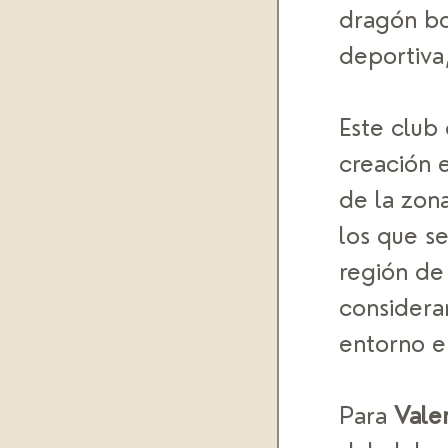
dragón boa
deportiva,
Este club
creación 
de la zon
los que se
región de 
considerar
entorno en
Para 
Vale