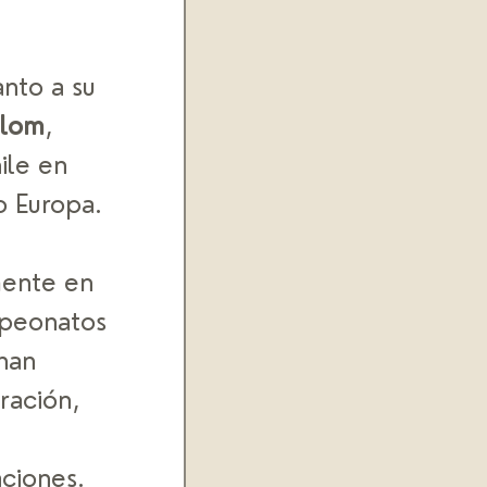
nto a su 
alom
, 
ile en 
 Europa. 
mente en 
mpeonatos 
han 
ación, 
 
ciones. 