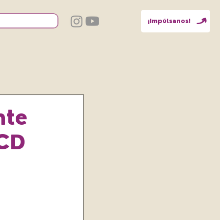
¡Impúlsanos!
nte
 CD