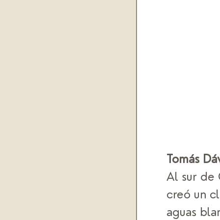
Tomás Dáv
Al sur de
creó un c
aguas bla