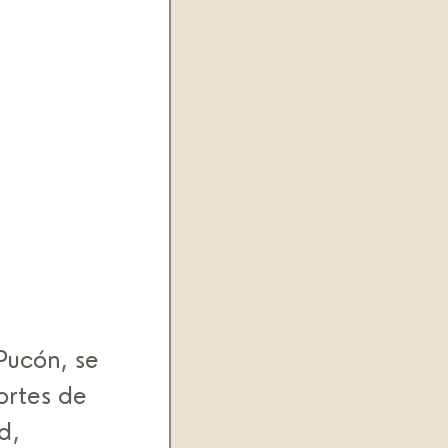
Pucón, se 
ortes de 
d, 