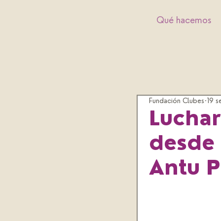
Qué hacemos
Fundación Clubes
19 s
Luchar
desde 
Antu P