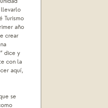
munidad 
llevarlo 
é Turismo 
rimer año 
e crear 
na 
” dice y 
e con la 
cer aquí, 
que se 
 como 