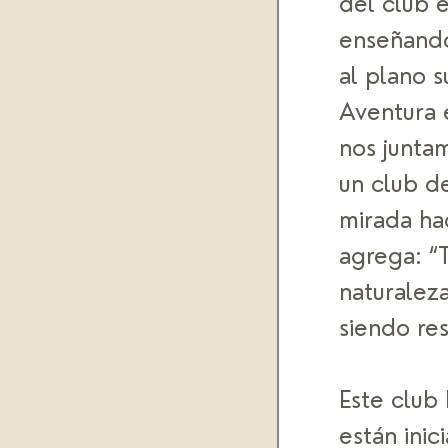
del club 
enseñando
al plano s
Aventura e
nos junta
un club d
mirada ha
agrega: “
naturalez
siendo re
Este club 
están inic