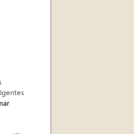
s 
igentes 
ar 