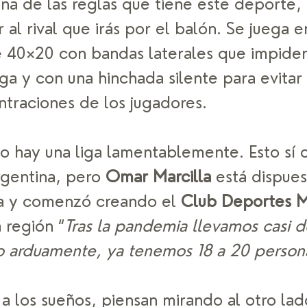
na de las reglas que tiene este deporte, s
r al rival que irás por el balón. Se juega e
 40×20 con bandas laterales que impiden
ga y con una hinchada silente para evitar 
traciones de los jugadores.
no hay una liga lamentablemente. Esto sí 
rgentina, pero 
Omar Marcilla
 está dispues
a y comenzó creando el 
Club Deportes 
 región “
Tras la pandemia llevamos casi 
o arduamente, ya tenemos 18 a 20 person
a los sueños, piensan mirando al otro lad