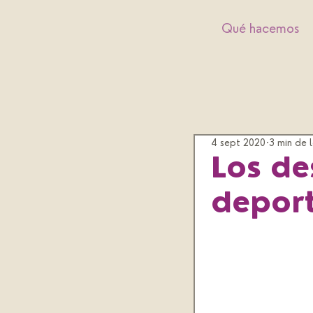
Qué hacemos
4 sept 2020
3 min de 
Los de
deport