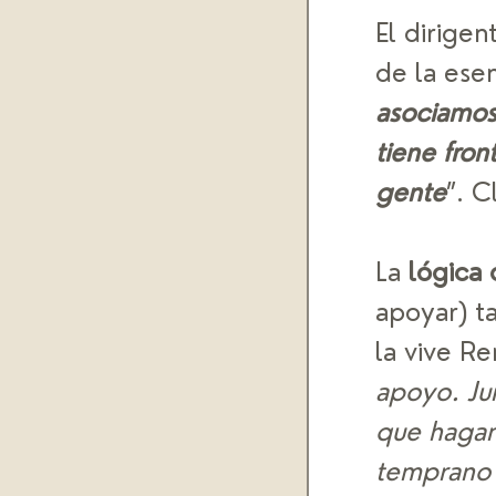
El dirigen
de la esen
asociamos 
tiene fron
gente
”. C
La 
lógica 
apoyar) t
la vive Re
apoyo. Jun
que hagan
temprano 