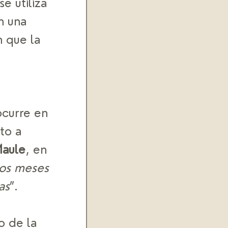
e utiliza 
n una 
 que la 
ocurre en 
to a 
Maule
, en 
dos meses 
as
”.
o de la 