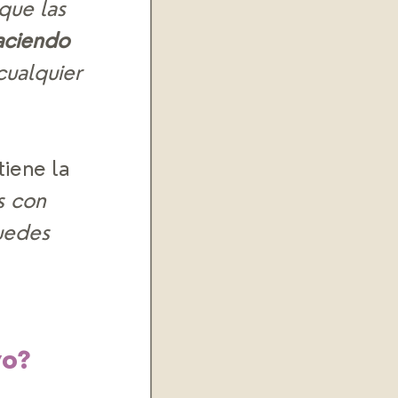
que las 
aciendo 
ualquier 
tiene la 
s con 
uedes 
 
o? 