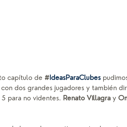
to capítulo de 
#
IdeasParaClubes
 pudimo
 con dos grandes jugadores y también dir
 5 para no videntes. 
Renato Villagra
 y 
Om
 