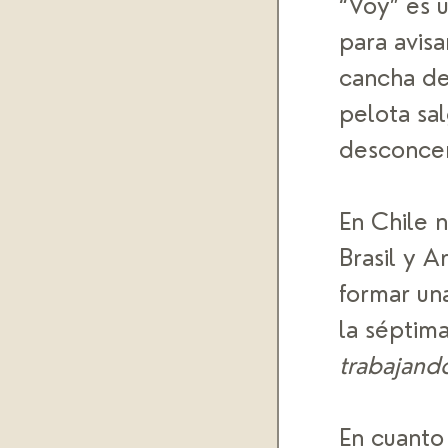
“Voy” es u
para avisa
cancha de
pelota sal
desconcen
En Chile 
Brasil y A
formar un
la séptima
trabajand
En cuanto 