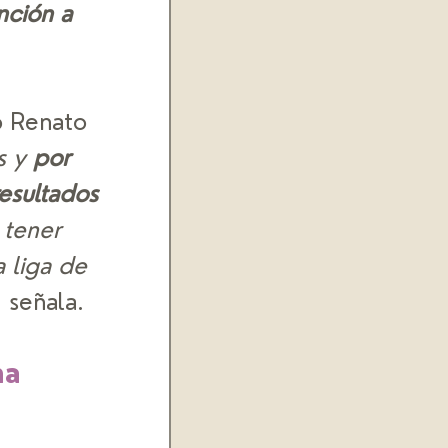
nción a 
o Renato 
 y 
por 
esultados 
 tener 
 liga de 
, señala. 
a 