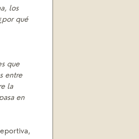
a, los 
¿por qué 
 
es que 
s entre 
e la 
pasa en 
eportiva, 