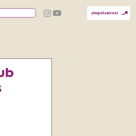
¡Impúlsanos!
lub
s