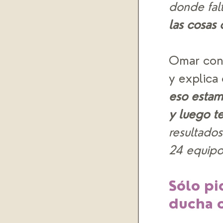
donde falt
las cosas
Omar cont
y explica 
eso estam
y luego t
resultados
24 equipos
Sólo pi
ducha c