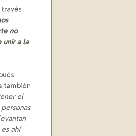
 través 
nos 
te no 
unir a la 
pués 
a también 
ener el 
 personas 
levantan 
es ahí 