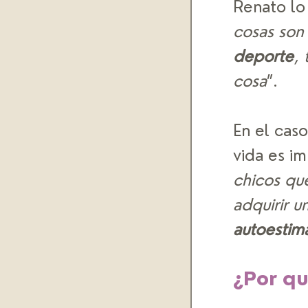
Renato lo
cosas son 
deporte
,
cosa
”.
En el caso
vida es i
chicos qu
adquirir u
autoestim
¿Por qu