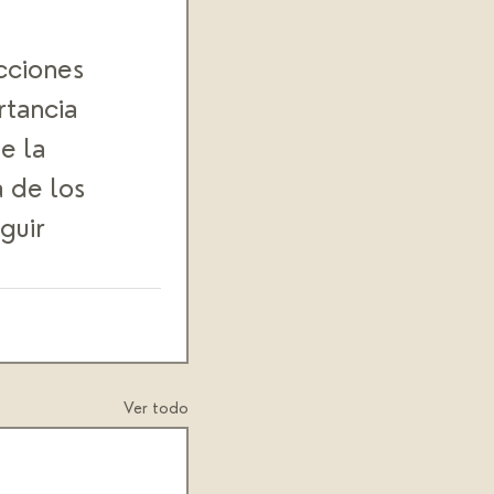
cciones 
rtancia 
e la 
 de los 
guir 
Ver todo