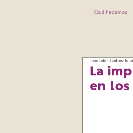
Qué hacemos
Fundación Clubes
16 a
La imp
en los