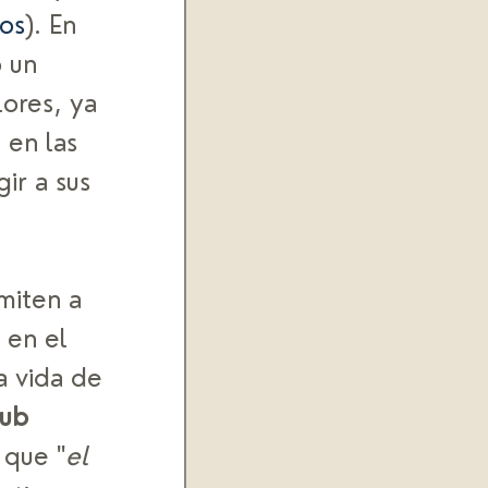
os
). En 
 un 
ores, ya 
 en las 
ir a sus 
miten a 
 en el 
a vida de 
ub 
 que "
el 