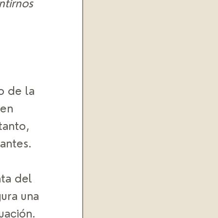
tirnos 
 
o de la 
ten 
tanto, 
antes. 
ta del 
ura una 
uación. 