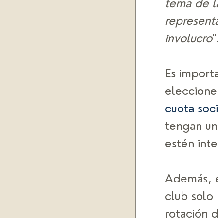
tema de la
represent
involucro
"
Es importa
elecciones
cuota soci
tengan un
estén inte
Además, e
club solo
rotación d