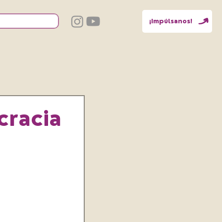
¡Impúlsanos!
cracia