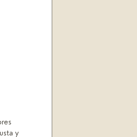
res 
usta y 